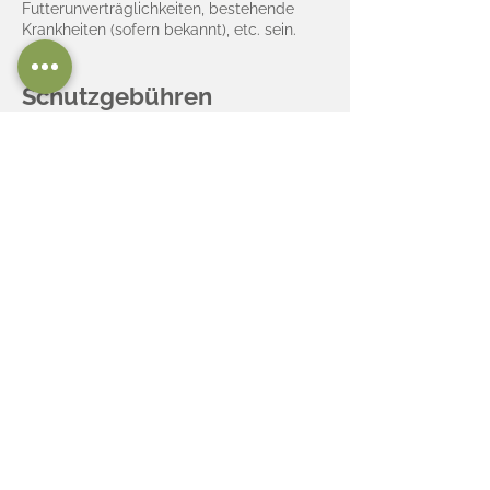
Futterunverträglichkeiten, bestehende
Krankheiten (sofern bekannt), etc. sein.
Schutzgebühren
Der Übernehmer entrichtet für das Tier
eine Schutzgebühr in Höhe von
Katze/Kater unkastriert:
150 Euro​
Katze/Kater kastriert:
200 Euro
Kleintier:
60 Euro
Schritt 4
Welcome
home!