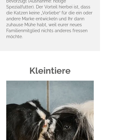
bevorzugt (Ausnahme: nötige
Spezialfutter). Der Vorteil hierbei ist, dass
die Katzen keine „Vorliebe“ für die ein oder
andere Marke entwickeln und Ihr dann
zuhause Mühe habt, weil eurer neues
Familienmitglied nichts anderes fressen
möchte.
Kleintiere