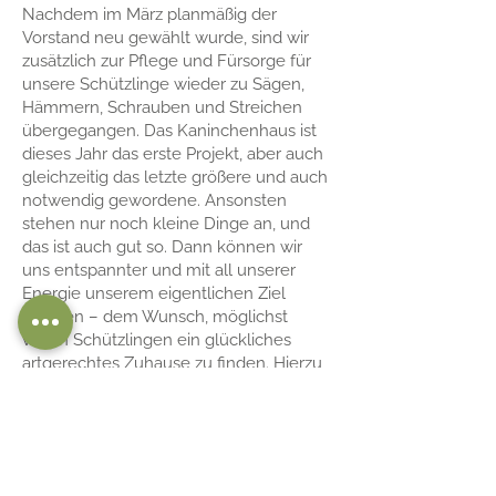
Nachdem im März planmäßig der
Vorstand neu gewählt wurde, sind wir
zusätzlich zur Pflege und Fürsorge für
unsere Schützlinge wieder zu Sägen,
Hämmern, Schrauben und Streichen
übergegangen. Das Kaninchenhaus ist
dieses Jahr das erste Projekt, aber auch
gleichzeitig das letzte größere und auch
notwendig gewordene. Ansonsten
stehen nur noch kleine Dinge an, und
das ist auch gut so. Dann können wir
uns entspannter und mit all unserer
Energie unserem eigentlichen Ziel
widmen – dem Wunsch, möglichst
vielen Schützlingen ein glückliches
artgerechtes Zuhause zu finden. Hierzu
gehört auch wie in den letzten beiden
Jahren zuvor, unseren befreundeten
Tierheimen ein wenig die Last der
Überbevölkerung der Vierbeiner
abzunehmen und ihnen bei uns eine