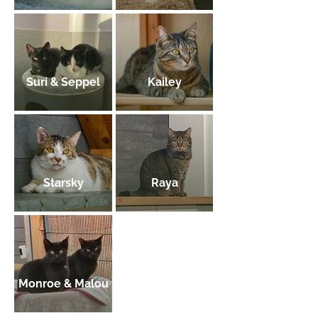
Suri & Seppel
Kailey
Starsky
Raya
Monroe & Malou