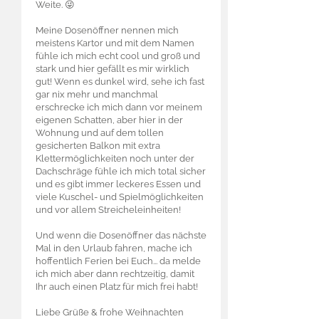
Weite. 😜
Meine Dosenöffner nennen mich
meistens Kartor und mit dem Namen
fühle ich mich echt cool und groß und
stark und hier gefällt es mir wirklich
gut! Wenn es dunkel wird, sehe ich fast
gar nix mehr und manchmal
erschrecke ich mich dann vor meinem
eigenen Schatten, aber hier in der
Wohnung und auf dem tollen
gesicherten Balkon mit extra
Klettermöglichkeiten noch unter der
Dachschräge fühle ich mich total sicher
und es gibt immer leckeres Essen und
viele Kuschel- und Spielmöglichkeiten
und vor allem Streicheleinheiten!
Und wenn die Dosenöffner das nächste
Mal in den Urlaub fahren, mache ich
hoffentlich Ferien bei Euch... da melde
ich mich aber dann rechtzeitig, damit
Ihr auch einen Platz für mich frei habt!
Liebe Grüße & frohe Weihnachten