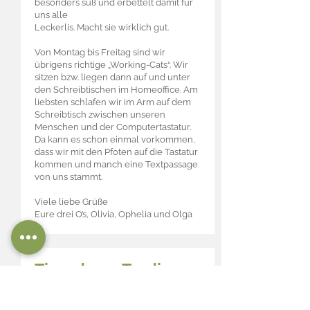
besonders süß und erbettelt damit für
uns alle
Leckerlis. Macht sie wirklich gut.
Von Montag bis Freitag sind wir
übrigens richtige „Working-Cats“. Wir
sitzen bzw. liegen dann auf und unter
den Schreibtischen im Homeoffice. Am
liebsten schlafen wir im Arm auf dem
Schreibtisch zwischen unseren
Menschen und der Computertastatur.
Da kann es schon einmal vorkommen,
dass wir mit den Pfoten auf die Tastatur
kommen und manch eine Textpassage
von uns stammt.
Viele liebe Grüße
Eure drei O’s, Olivia, Ophelia und Olga
Tigerdame Trudi