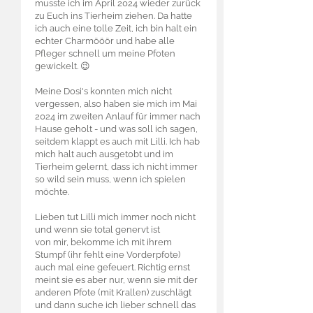
musste ich im April 2024 wieder zurück
zu Euch ins Tierheim ziehen. Da hatte
ich auch eine tolle Zeit, ich bin halt ein
echter Charmööör und habe alle
Pfleger schnell um meine Pfoten
gewickelt. 😉
Meine Dosi's konnten mich nicht
vergessen, also haben sie mich im Mai
2024 im zweiten Anlauf für immer nach
Hause geholt - und was soll ich sagen,
seitdem klappt es auch mit Lilli. Ich hab
mich halt auch ausgetobt und im
Tierheim gelernt, dass ich nicht immer
so wild sein muss, wenn ich spielen
möchte.
Lieben tut Lilli mich immer noch nicht
und wenn sie total genervt ist
von mir, bekomme ich mit ihrem
Stumpf (ihr fehlt eine Vorderpfote)
auch mal eine gefeuert. Richtig ernst
meint sie es aber nur, wenn sie mit der
anderen Pfote (mit Krallen) zuschlägt
und dann suche ich lieber schnell das