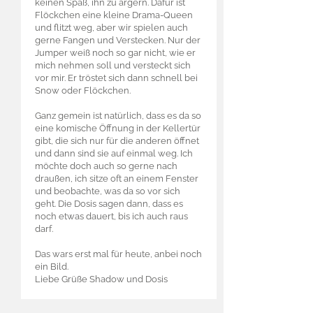
keinen Spaß, ihn zu ärgern. Dafür ist
Flöckchen eine kleine Drama-Queen
und flitzt weg, aber wir spielen auch
gerne Fangen und Verstecken. Nur der
Jumper weiß noch so gar nicht, wie er
mich nehmen soll und versteckt sich
vor mir. Er tröstet sich dann schnell bei
Snow oder Flöckchen.
Ganz gemein ist natürlich, dass es da so
eine komische Öffnung in der Kellertür
gibt, die sich nur für die anderen öffnet
und dann sind sie auf einmal weg. Ich
möchte doch auch so gerne nach
draußen, ich sitze oft an einem Fenster
und beobachte, was da so vor sich
geht. Die Dosis sagen dann, dass es
noch etwas dauert, bis ich auch raus
darf.
Das wars erst mal für heute, anbei noch
ein Bild.
Liebe Grüße Shadow und Dosis