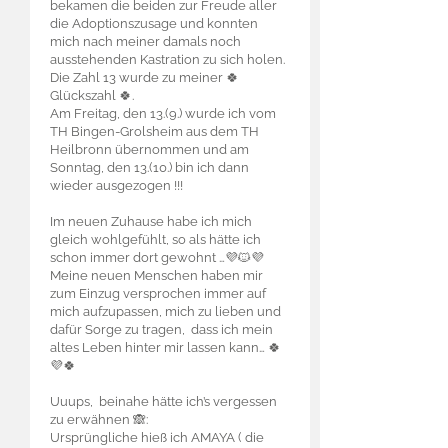
bekamen die beiden zur Freude aller
die Adoptionszusage und konnten
mich nach meiner damals noch
ausstehenden Kastration zu sich holen.
Die Zahl 13 wurde zu meiner 🍀
Glückszahl 🍀.
Am Freitag, den 13.(9.) wurde ich vom
TH Bingen-Grolsheim aus dem TH
Heilbronn übernommen und am
Sonntag, den 13.(10.) bin ich dann
wieder ausgezogen !!!
Im neuen Zuhause habe ich mich
gleich wohlgefühlt, so als hätte ich
schon immer dort gewohnt …💜🐱💜
Meine neuen Menschen haben mir
zum Einzug versprochen immer auf
mich aufzupassen, mich zu lieben und
dafür Sorge zu tragen, dass ich mein
altes Leben hinter mir lassen kann… 🍀
💜🍀
Uuups, beinahe hätte ich’s vergessen
zu erwähnen 🙈:
Ursprüngliche hieß ich AMAYA ( die