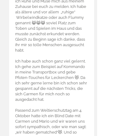
ich Ruhe und Muse mich aus meinem
Zuhause bei euch zu melden. Ich habe
als ältere und vor allem „ruhige“
Wirbelwindkatze oder auch Flummy
genannt 😹😹😹 soviel Platz zum
Toben und Spielen im Haus und das
musste zunächst erkundet werden.
Gleich zu Beginn sage ich danke, dass
ihr mir so tolle Menschen ausgesucht
habt.
Ich habe auch schon ganz viel gelernt.
Ich gehe zum Beispiel auf Kommando
in meine Transportbox und gebe
Pfoten-Touches für Leckerchen 😻. Da
ich sehr gerne lerne bin ich schon sehr
gespannt auf die nächsten Tricks, die
sich Carmen für mich noch so
ausgedacht hat.
Passend zum Weltierschutztag am 4.
Oktober hatte ich ein Blind Date mit
Carmen und Mario und wir waren uns
sofort sympathisch, oder wie man sagt:
„wir haben gematched“😻. Und so