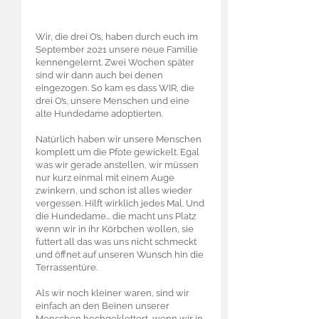
Wir, die drei O’s, haben durch euch im
September 2021 unsere neue Familie
kennengelernt. Zwei Wochen später
sind wir dann auch bei denen
eingezogen. So kam es dass WIR, die
drei O’s, unsere Menschen und eine
alte Hundedame adoptierten.
Natürlich haben wir unsere Menschen
komplett um die Pfote gewickelt. Egal
was wir gerade anstellen, wir müssen
nur kurz einmal mit einem Auge
zwinkern, und schon ist alles wieder
vergessen. Hilft wirklich jedes Mal. Und
die Hundedame… die macht uns Platz
wenn wir in ihr Körbchen wollen, sie
futtert all das was uns nicht schmeckt
und öffnet auf unseren Wunsch hin die
Terrassentüre.
Als wir noch kleiner waren, sind wir
einfach an den Beinen unserer
Menschen hochgeklettert, wenn wir in