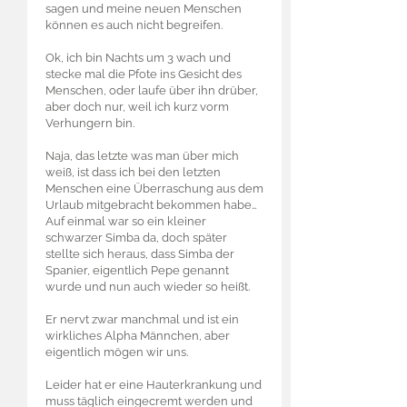
sagen und meine neuen Menschen
können es auch nicht begreifen.
Ok, ich bin Nachts um 3 wach und
stecke mal die Pfote ins Gesicht des
Menschen, oder laufe über ihn drüber,
aber doch nur, weil ich kurz vorm
Verhungern bin.
Naja, das letzte was man über mich
weiß, ist dass ich bei den letzten
Menschen eine Überraschung aus dem
Urlaub mitgebracht bekommen habe…
Auf einmal war so ein kleiner
schwarzer Simba da, doch später
stellte sich heraus, dass Simba der
Spanier, eigentlich Pepe genannt
wurde und nun auch wieder so heißt.
Er nervt zwar manchmal und ist ein
wirkliches Alpha Männchen, aber
eigentlich mögen wir uns.
Leider hat er eine Hauterkrankung und
muss täglich eingecremt werden und