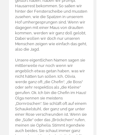
gestört haben, haben wir prompt
Hausarrest bekommen. So saßen wir
hinter der Fensterscheibe und mussten
zusehen, wie die Spatzen in unserem
Hof umhergesprungen sind. Wenn wir
dagegen mit einer Maus von draußen
kommen, werden wir ganz doll gelobt,
Dabei wollen wir doch nur unseren
Menschen zeigen wie einfach das geht,
also die Jagd.
Unsere eigentlichen Namen sagen sie
mittlerweile nur noch wenn wir
angeblich etwas getan haben, was wir
nicht hätten tun sollen. Ich, Olivia,
werde ganz oft „die Chefin“, „de Boss“
oder sehr respektlos als „die Kleine“
gerufen. Ok. Ich bin die Chefin im Haus!
Olga nennen sie meistens
„Dornröschen“. Sie schläft oft auf einem
Schaukelstuhl, der ganz und gar unter
einer Rose verschwunden ist. Wenn sie
die „Süße“ oder das „Bröckchen“ rufen,
meinen sie Ophelia. Stimmt irgendwie
auch beides. Sie schaut immer ganz