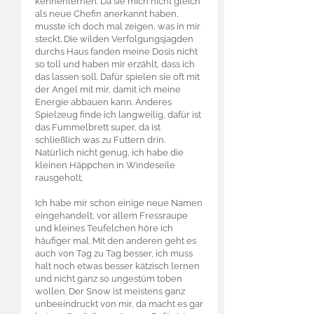
kennenlernen. Da sie mich nicht gleich
als neue Chefin anerkannt haben,
musste ich doch mal zeigen, was in mir
steckt. Die wilden Verfolgungsjagden
durchs Haus fanden meine Dosis nicht
so toll und haben mir erzählt, dass ich
das lassen soll. Dafür spielen sie oft mit
der Angel mit mir, damit ich meine
Energie abbauen kann. Anderes
Spielzeug finde ich langweilig, dafür ist
das Fummelbrett super, da ist
schließlich was zu Futtern drin.
Natürlich nicht genug, ich habe die
kleinen Häppchen in Windeseile
rausgeholt.
Ich habe mir schon einige neue Namen
eingehandelt, vor allem Fressraupe
und kleines Teufelchen höre ich
häufiger mal. Mit den anderen geht es
auch von Tag zu Tag besser, ich muss
halt noch etwas besser kätzisch lernen
und nicht ganz so ungestüm toben
wollen. Der Snow ist meistens ganz
unbeeindruckt von mir, da macht es gar