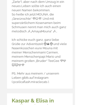
„Zarte“), aber nach dem Umzug in ein
neues Leben sollte ich auch einen
neuen Namen bekommen.
So heiße ich jetzt MOUNA, die
„Gewünschte“ 💜🐱💜. Und mit
superzärtlichem Kosenamen beim
Schmusen nennt man mich auch ganz
melodisch 🎶„AmayaMouna“ 🎶…
Ich schicke euch ganz, ganz liebe
Grüße zur Adventszeit 🤶🎄🤶 und viele
Nasenküsschen eure Mouna mit
meiner Menschenmami Carmen,
meinem Menschenpapi Mario und
meinem großen „Bruder“ TeeCee 💜🩵
🐱🐱🩵💜
PS.: Mehr aus meinem / unserem
Leben gibt’s auf Instagram
(@celicaflash.miraclecats ).
Kaspar & Elisa in