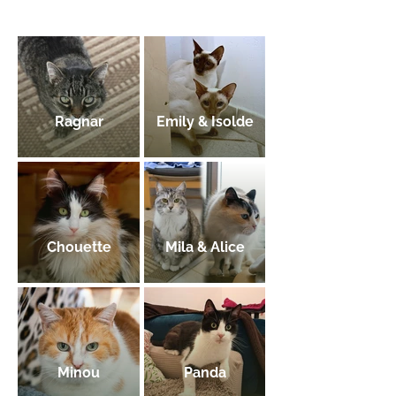
Ragnar
Emily & Isolde
Chouette
Mila & Alice
Minou
Panda