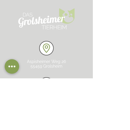
Aspisheimer Weg 26
55459 Grolsheim
Telefon: 06727 / 8750
Fax: 06727 / 5231