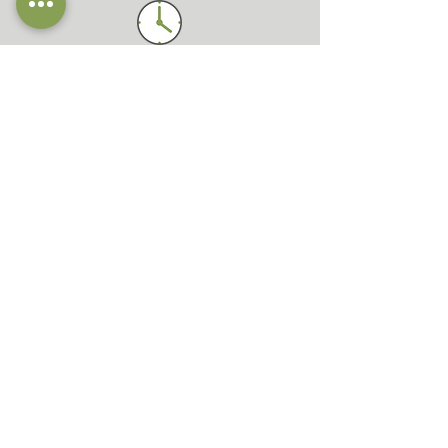
Vermittlungs- und Besuchszeiten
Samstag: 15 – 17 Uhr (nur nach
Vereinbarung)
Wir sind auch auf Instagram aktiv - schaut
gerne dort vorbei
Besucht uns jederzeit auf unserer
Facebook-Seite
© 2024 Tierschutz Bingen e.V.