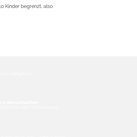
 10 Kinder begrenzt, also 
rschutz-bingen.de
und Besuchszeiten
7 Uhr (nur nach Vereinbarung)