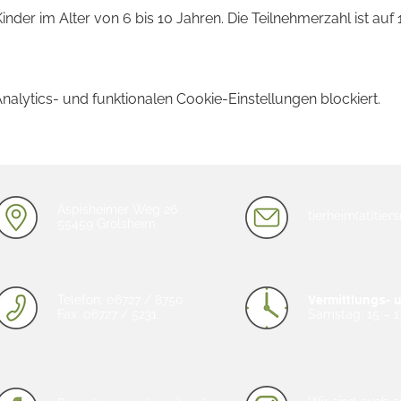
Kinder im Alter von 6 bis 10 Jahren. Die Teilnehmerzahl ist auf
lytics- und funktionalen Cookie-Einstellungen blockiert.
Aspisheimer Weg 26
tierheim(at)tie
55459 Grolsheim
Telefon: 06727 / 8750
Vermittlungs- 
Fax: 06727 / 5231
Samstag: 15 – 1