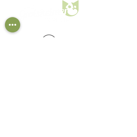
Aspisheimer Weg 26
55459 Grolsheim
Telefon: 06727 / 8750
Fax: 06727 / 5231
tierheim(at)tierschutz-bingen.de