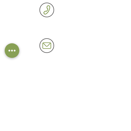
Telefon: 06727 / 8750
Fax: 06727 / 5231
tierheim(at)tierschutz-bingen.de
Vermittlungs- und Besuchszeiten
Samstag: 15 – 17 Uhr (nur nach
Vereinbarung)
Wir sind auch auf Instagram aktiv - schaut