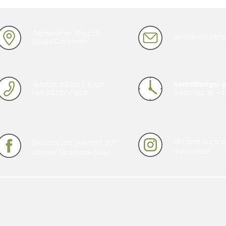
Aspisheimer Weg 26
tierheim(at)tie
55459 Grolsheim
Telefon: 06727 / 8750
Vermittlungs- 
Fax: 06727 / 5231
Samstag: 15 – 1
Wir sind auch a
Besucht uns jederzeit auf
dort vorbei
unserer Facebook-Seite